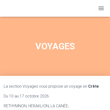
D
É
P
L
I
E
R
VOYAGES
L
A
N
A
V
I
G
A
T
La section Voyages vous propose un voyage en
Crète
:
I
O
Du 10 au 17 octobre 2026
N
RETHYMNON, HERAKLION, LA CANÉE,