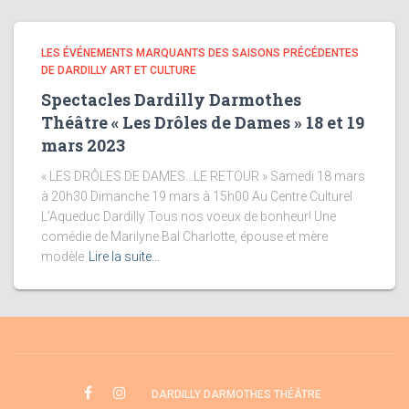
LES ÉVÉNEMENTS MARQUANTS DES SAISONS PRÉCÉDENTES
DE DARDILLY ART ET CULTURE
Spectacles Dardilly Darmothes
Théâtre « Les Drôles de Dames » 18 et 19
mars 2023
« LES DRÔLES DE DAMES…LE RETOUR » Samedi 18 mars
à 20h30 Dimanche 19 mars à 15h00 Au Centre Culturel
L’Aqueduc Dardilly Tous nos voeux de bonheur! Une
comédie de Marilyne Bal Charlotte, épouse et mère
modèle
Lire la suite…
DARDILLY DARMOTHES THÉÂTRE