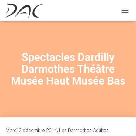
D
É
P
L
I
E
R
Spectacles Dardilly
L
A
Darmothes Théâtre
N
A
Musée Haut Musée Bas
V
I
G
A
T
I
O
N
Mardi 2 décembre 2014, Les Darmothes Adultes