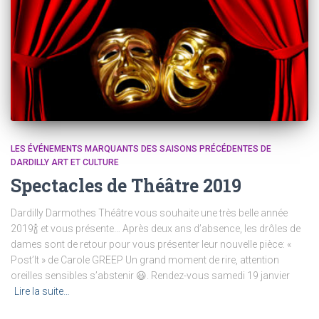
LES ÉVÉNEMENTS MARQUANTS DES SAISONS PRÉCÉDENTES DE
DARDILLY ART ET CULTURE
Spectacles de Théâtre 2019
Dardilly Darmothes Théâtre vous souhaite une très belle année
2019🍾 et vous présente… Après deux ans d’absence, les drôles de
dames sont de retour pour vous présenter leur nouvelle pièce: «
Post’It » de Carole GREEP Un grand moment de rire, attention
oreilles sensibles s’abstenir 😃. Rendez-vous samedi 19 janvier
Lire la suite…