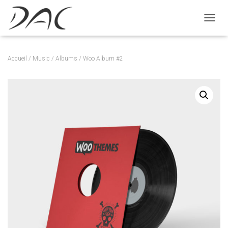
D
É
P
L
Accueil
/
Music
/
Albums
/ Woo Album #2
I
E
R
L
A
N
A
V
I
G
A
T
I
O
N