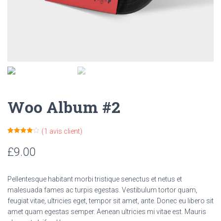
Woo Album #2
(
1
avis client)
Noté
1
4.00
sur 5
£
9.00
basé
sur
notation
client
Pellentesque habitant morbi tristique senectus et netus et
malesuada fames ac turpis egestas. Vestibulum tortor quam,
feugiat vitae, ultricies eget, tempor sit amet, ante. Donec eu libero sit
amet quam egestas semper. Aenean ultricies mi vitae est. Mauris