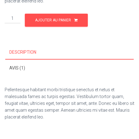
placerat eleifend leo.
quantité
AJOUTER AU PANIER
de
Woo
Album
#2
DESCRIPTION
AVIS (1)
Pellentesque habitant morbi tristique senectus et netus et
malesuada fames ac turpis egestas. Vestibulum tortor quam,
feugiat vitae, ultricies eget, tempor sit amet, ante. Donec eu libero sit
amet quam egestas semper. Aenean ultricies mi vitae est. Mauris
placerat eleifend leo.