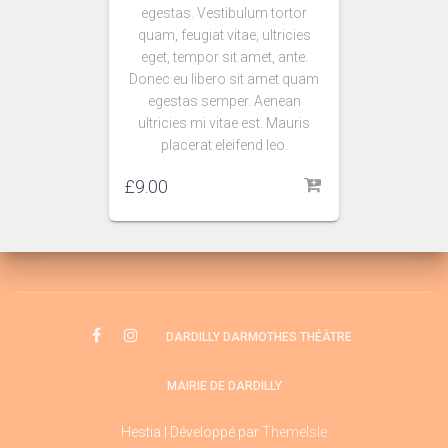
egestas. Vestibulum tortor
quam, feugiat vitae, ultricies
eget, tempor sit amet, ante.
Donec eu libero sit amet quam
egestas semper. Aenean
ultricies mi vitae est. Mauris
placerat eleifend leo.
£
9.00
DARDILLY DARMOTHES THÉÂTRE
MAIRIE DE DARDILLY
Hestia | Développé par
ThemeIsle