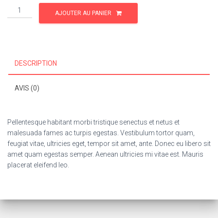
quantité
AJOUTER AU PANIER
de
Woo
Album
#1
DESCRIPTION
AVIS (0)
Pellentesque habitant morbi tristique senectus et netus et
malesuada fames ac turpis egestas. Vestibulum tortor quam,
feugiat vitae, ultricies eget, tempor sit amet, ante. Donec eu libero sit
amet quam egestas semper. Aenean ultricies mi vitae est. Mauris
placerat eleifend leo.