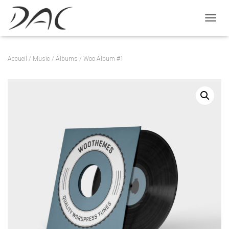
D
É
P
L
Accueil
/
Music
/
Albums
/ Woo Album #1
I
E
R
L
A
N
A
V
I
G
A
T
I
O
N